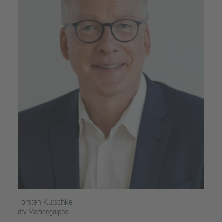
Torsten Kutschke
dfv Mediengruppe