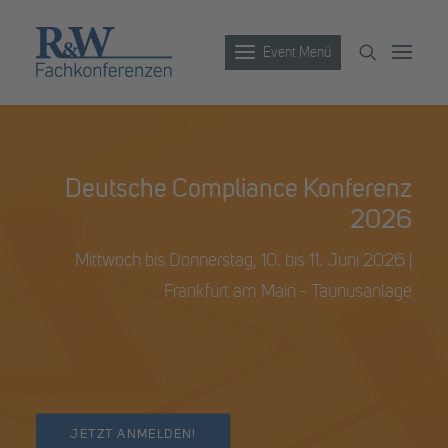
Event Menü
Veranstaltungen
Deutsche Compliance Konferenz
Partner werden
2026
Newsletter
Mittwoch bis Donnerstag, 10. bis 11. Juni 2026 |
Archiv
Frankfurt am Main - Taunusanlage
JETZT ANMELDEN!