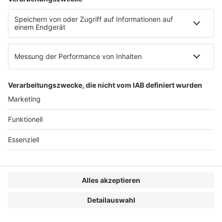
Marco Rzeha
SAT GmbH & Co. KG