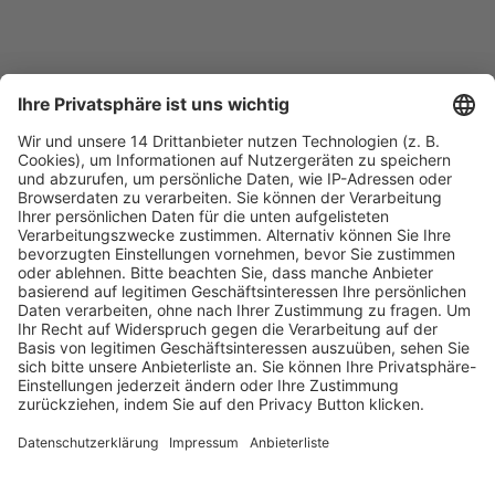
Fachmedien Recht und Wirtschaft
Ein Fachbereich der
dfv Mediengruppe
Mainzer Landstr. 251
60326 Frankfurt am Main
E-Mail:
info@ruw.de
Web:
https://www.ruw.de