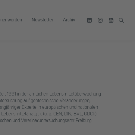
tner werden
Newsletter
Archiv
 Seit 1991 in der amtlichen Lebensmittelüberwachung
ntersuchung auf gentechnische Veränderungen,
angjähriger Experte in europäischen und nationalen
Lebensmittelanalytik (u. a. CEN, DIN, BVL, GDCh).
mischen und Veterinäruntersuchungsamt Freiburg.