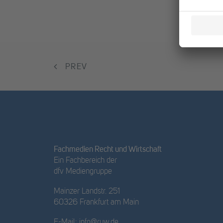
PREV
Fachmedien Recht und Wirtschaft
Ein Fachbereich der
dfv Mediengruppe
Mainzer Landstr. 251
60326 Frankfurt am Main
E-Mail:
info@ruw.de