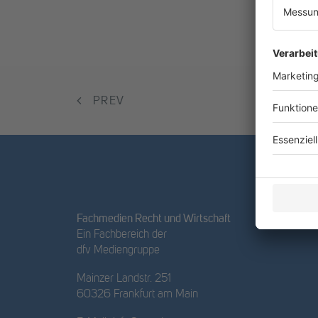
PREV
Fachmedien Recht und Wirtschaft
Ein Fachbereich der
dfv Mediengruppe
Mainzer Landstr. 251
60326 Frankfurt am Main