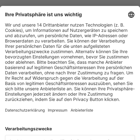
Fachmedien Recht und Wirtschaft
Ein Fachbereich der
dfv Mediengruppe
Mainzer Landstr. 251
60326 Frankfurt am Main
E-Mail:
info@ruw.de
Web:
https://www.ruw.de
AGB
Impressum