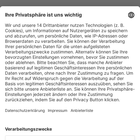
Fachmedien Recht und Wirtschaft
Ein Fachbereich der
dfv Mediengruppe
Mainzer Landstr. 251
60326 Frankfurt am Main
E-Mail:
info@ruw.de
Web:
https://www.ruw.de
AGB
Impressum