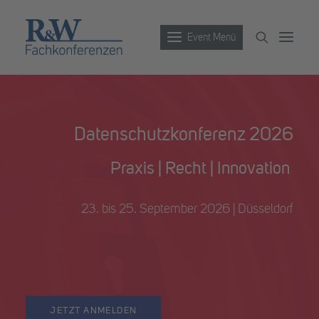
Event Menü
Veranstaltungen
Datenschutzkonferenz 2026
Partner werden
Praxis | Recht | Innovation
Newsletter
Archiv
23. bis 25. September 2026 | Düsseldorf
JETZT ANMELDEN