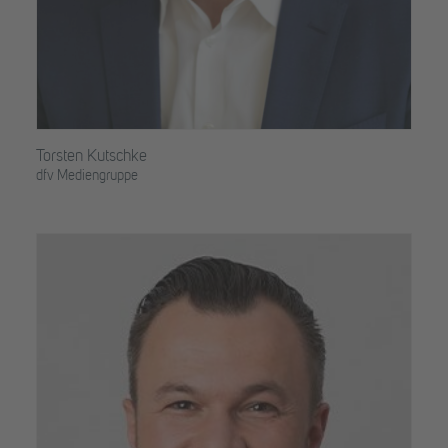
Torsten Kutschke
dfv Mediengruppe