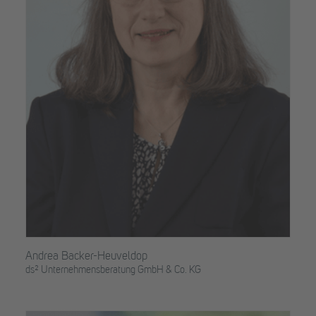
Andrea Backer-Heuveldop
ds² Unternehmensberatung GmbH & Co. KG