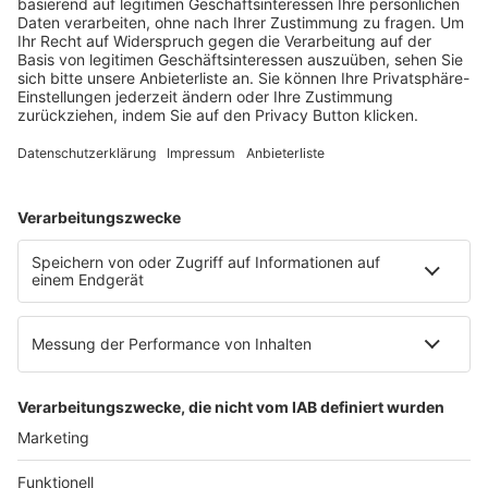
dfv Mediengruppe
Mainzer Landstr. 251
60326 Frankfurt am Main
E-Mail:
info@ruw.de
Web:
https://www.ruw.de
AGB
Impressum
Datenschutzerklärung
Genderhinweis
Cookie-Einstellungen
zum Seitenanfang