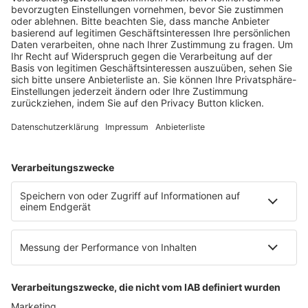
Fachmedien Recht und Wirtschaft
Ein Fachbereich der
dfv Mediengruppe
Mainzer Landstr. 251
60326 Frankfurt am Main
E-Mail:
info@ruw.de
Web:
https://www.ruw.de
AGB
Impressum
Datenschutzerklärung
Genderhinweis
Cookie-Einstellungen