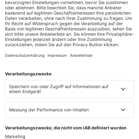
Fachmedien Recht und Wirtschaft
Ein Fachbereich der
dfv Mediengruppe
Mainzer Landstr. 251
60326 Frankfurt am Main
E-Mail:
info@ruw.de
Web:
https://www.ruw.de
AGB
Impressum
Datenschutzerklärung
Genderhinweis
Cookie-Einstellungen