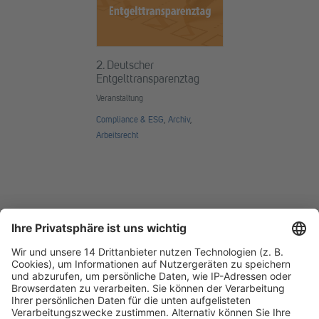
2. Deutscher
Entgelttransparenztag
Veranstaltung
Compliance & ESG
,
Archiv
,
Arbeitsrecht