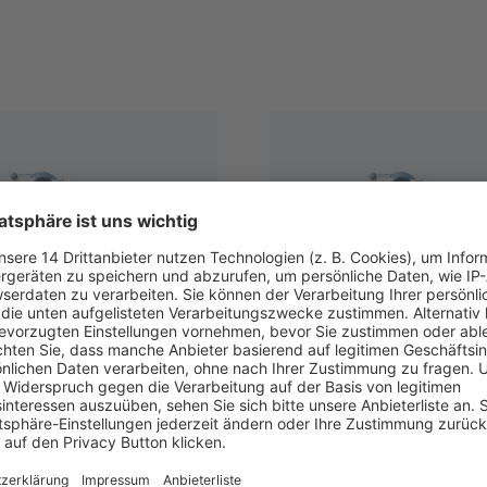
30
-
19:00
Sep.
14:30
-
19:00
ative Lösungen im
24
Kreative Lösungen i
eitsrecht 2026
Arbeitsrecht 2026