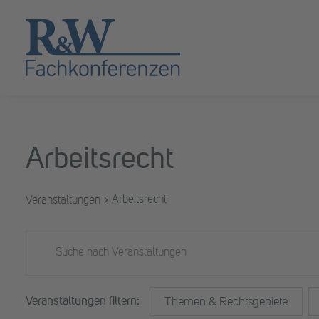
Arbeitsrecht
Arbeitsrecht
Veranstaltungen
Veranstaltungen
Veranstaltungen
Bitte
Schlüsselwort
Suche
eingeben.
und
Filter
Das
Suche
Themen & Rechtsgebiete
Ändern
nach