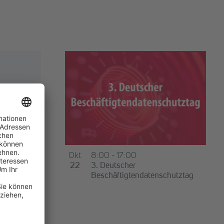
Okt.
8:00
-
17:00
m
22
3. Deutscher
Beschäftigtendatenschutztag