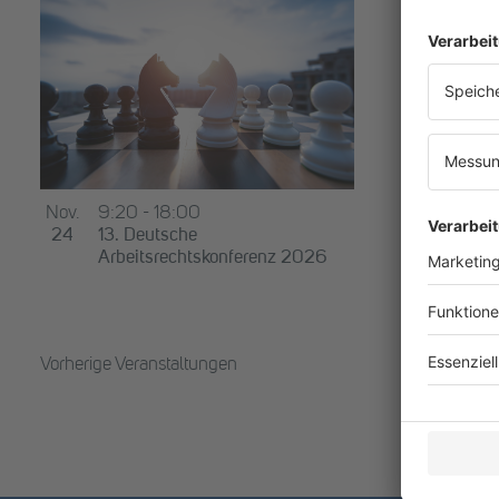
Nov.
9:20
-
18:00
24
13. Deutsche
Arbeitsrechtskonferenz 2026
Vorherige
Veranstaltungen