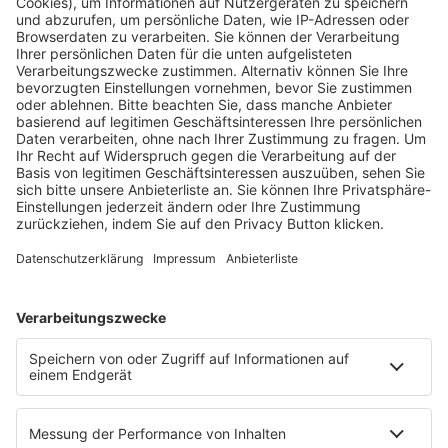
Fachmedien Recht und Wirtschaft
Ein Fachbereich der
dfv Mediengruppe
Mainzer Landstr. 251
60326 Frankfurt am Main
E-Mail:
info@ruw.de
Web:
https://www.ruw.de
AGB
Impressum
Datenschutzerklärung
Genderhinweis
Cookie-Einstellungen