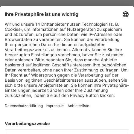
Fachmedien Recht und Wirtschaft
Ein Fachbereich der
dfv Mediengruppe
Mainzer Landstr. 251
60326 Frankfurt am Main
E-Mail:
info@ruw.de
Web:
https://www.ruw.de
AGB
Impressum