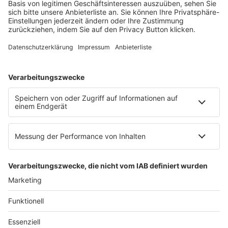
Mainzer Landstr. 251
60326 Frankfurt am Main
E-Mail:
info@ruw.de
Web:
https://www.ruw.de
AGB
Impressum
Datenschutzerklärung
Genderhinweis
Cookie-Einstellungen
zum Seitenanfang