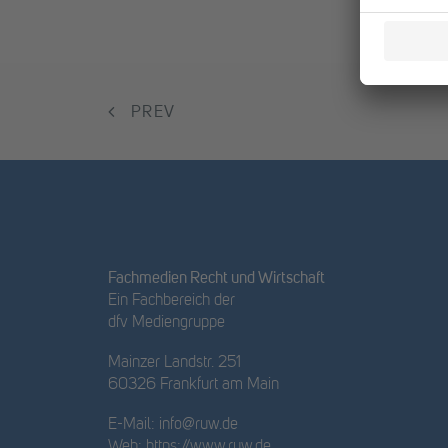
PREV
Fachmedien Recht und Wirtschaft
Ein Fachbereich der
dfv Mediengruppe
Mainzer Landstr. 251
60326 Frankfurt am Main
E-Mail:
info@ruw.de
Web:
https://www.ruw.de