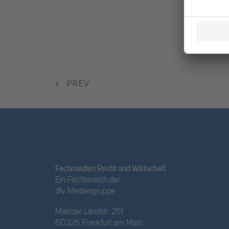
PREV
Fachmedien Recht und Wirtschaft
Ein Fachbereich der
dfv Mediengruppe
Mainzer Landstr. 251
60326 Frankfurt am Main