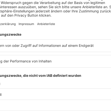
VVT, KI-Register und KI-Assistenz zur
Realisierung von Synergien zwischen
DSGVO und AI-Act
Veranstaltung
Compliance & ESG
,
Datenschutzrecht