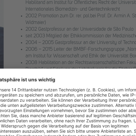
Habilitand am Institut für Öffentliches Recht der Univer
Internationales Biomedizin- und Gentechnikrecht
2002 Promotion zum Dr. rer. pol.bei Prof. Dr. Armin A. 
Widmaier)
2002 Gastprofessur an der Universidade de São Paulo
seit 2003 Mitglied der Ethikkommission der Medizinisch
2004 – 2005 Gastprofessur an der University of Tech
2006 – 2015 Leiter der BMBF-Forschungsgruppe „Norm
am Institut für Wissenschaft und Ethik der Universität B
2008 Habilitation an der Rechtswissenschaftlichen Fakul
Bioethik“ und Erteilung der Lehrbefugnis für die Fächer Ö
Wirtschaftsrecht und Recht der Biotechnologie
2010 – 2017 Mitglied der DFG-Senatskommission für Gr
seit 2014 apl. Professor an der Rechtswissenschaftlichen
2014 – 2015 Mitglied des Research Ethics Committee d
seit 2015 Mitglied des Ethics Advisory Board des Human
2016 Zulassung als Rechtsanwalt