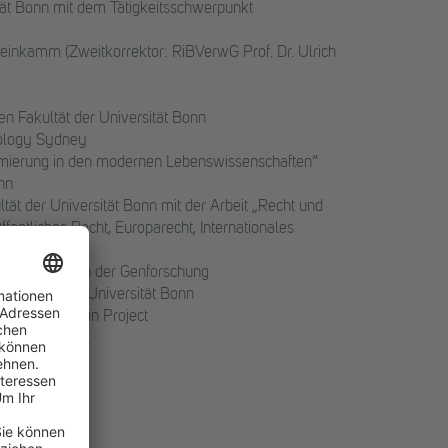
sität Bonn mit dem Tätigkeitsschwerpunkt
Steinkamm (Zweitkorrektor: RiBVerwG Prof. Dr. Ulrich
en Fakultät der Universität Bonn
nology Sydney
ierung in den modernen Lebenswissenschaften“
onn
tät der Universität Bonn mit der Arbeit „Recht und
ffentliches Recht, Europarecht, Internationales
undsatzfragen der Genforschung
 Fakultät der Universität Bonn
es Human Brain Project
 Brain Project