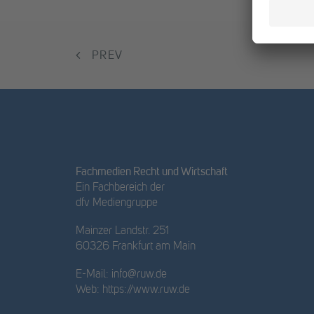
PREV
Fachmedien Recht und Wirtschaft
Ein Fachbereich der
dfv Mediengruppe
Mainzer Landstr. 251
60326 Frankfurt am Main
E-Mail:
info@ruw.de
Web:
https://www.ruw.de