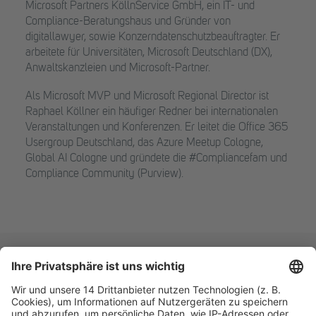
Microsoft Partners KöllnService GmbH, ein IT- und
Compliance-Beratungshaus und Gründer von
digitallawyer, sowie Konzerndatenschutzbeauftragter. Er
arbeitete für Universitäten, Microsoft Deutschland (DX),
Anwaltskanzleien und Microsoft-Partner.
Als Microsoft MVP und Microsoft Regional Director ist
Raphael Köllner ein häufiger Redner bei internationalen
Veranstaltungen und Konferenzen. Er leitet die Office 365
Usergroup Deutschland, das Azure Meetup Cologne,
Global AI Cologne und gründete die #Compliancefam und
Compliance Community (Purview).