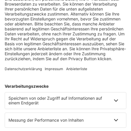
Fachmedien Recht und Wirtschaft
Ein Fachbereich der
dfv Mediengruppe
Mainzer Landstr. 251
60326 Frankfurt am Main
E-Mail:
info@ruw.de
Web:
https://www.ruw.de
AGB
Impressum
Datenschutzerklärung
Genderhinweis
Cookie-Einstellungen