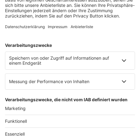
60326 Frankfurt am Main
E-Mail:
info@ruw.de
Web:
https://www.ruw.de
AGB
Impressum
Datenschutzerklärung
Genderhinweis
Cookie-Einstellungen
zum Seitenanfang