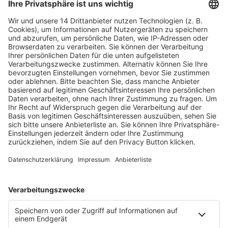
Fachmedien Recht und Wirtschaft
Ein Fachbereich der
dfv Mediengruppe
Mainzer Landstr. 251
60326 Frankfurt am Main
E-Mail:
info@ruw.de
Web:
https://www.ruw.de
AGB
Impressum
Datenschutzerklärung
Genderhinweis