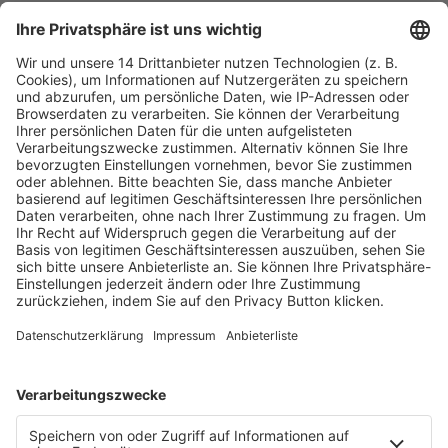
Fachmedien Recht und Wirtschaft
Ein Fachbereich der
dfv Mediengruppe
Mainzer Landstr. 251
60326 Frankfurt am Main
E-Mail:
info@ruw.de
Web:
https://www.ruw.de
AGB
Impressum
Datenschutzerklärung