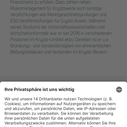
Finanzmarkt zu erfüllen. Dazu zählen neben
Risikomanagement für Kryptowerte auch sonstige
Verpflichtungen wie Marktgerechtheitsprüfungen und
ESG-Veröffentlichungen für Crypto-Assets. Während
seines Studiums der Wirtschaftswissenschaften und
Wirtschaftsinformatik war er seit 2016 in verschiedenen
Positionen im Krypto-Umfeld aktiv. Daneben ist er u.a.
Gründungs- und Vorstandsmitglied von ehrenamtlichen
Bildungsinitiativen und Verbänden im Krypto-Bereich.