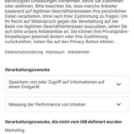
Fachmedien Recht und Wirtschaft
Ein Fachbereich der
dfv Mediengruppe
Mainzer Landstr. 251
60326 Frankfurt am Main
E-Mail:
info@ruw.de
Web:
https://www.ruw.de
AGB
Impressum
Datenschutzerklärung
Genderhinweis
Cookie-Einstellungen