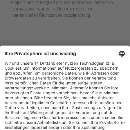
Projects und ist Mitglied des Group Finance Leadership
Teams. Zuvor war er im Steuerbereich einer
internationalen Rechtsanwaltssozietät tätig.
Fachmedien Recht und Wirtschaft
Ein Fachbereich der
dfv Mediengruppe
Mainzer Landstr. 251
60326 Frankfurt am Main