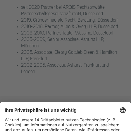
seit 2020 Partner bei ARQIS Rechtsanwälte
Partnerschaftsgesellschaft mbB, Düsseldorf
2019, Gründer neufeld Recht. Beratung., Düsseldorf
2010-2018, Partner, Allen & Overy LLP, Düsseldorf
2009-2010, Partner, Taylor Wessing, Düsseldorf
2005-2009, Senior Associate, Ashurst LLP,
München
2005, Associate, Cleary Gottlieb Steen & Hamilton
LLP, Frankfurt
2002-2005, Associate, Ashurst, Frankfurt und
London