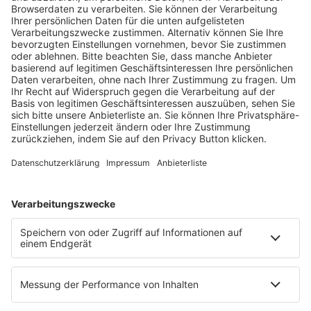
Fachmedien Recht und Wirtschaft
Ein Fachbereich der
dfv Mediengruppe
Mainzer Landstr. 251
60326 Frankfurt am Main
E-Mail:
info@ruw.de
Web:
https://www.ruw.de
AGB
Impressum
Datenschutzerklärung
Genderhinweis
Cookie-Einstellungen