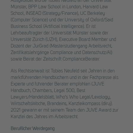
Ausgebildet wurde Tobias Neufeld an der Universität
Münster, BPP Law School in London, Harvard Law
School, INSEAD (Strategy/Finance), UC Berkeley
(Computer Science) und der University of Oxford/Said
Business School (Artificial Intelligence). Er ist
Lehrbeauftragter der Universität Münster sowie der
Universität Zürich (UZH), Executive Board Member und
Dozent der JurGrad (Masterstudiengang Arbeitsrecht,
Zertifikatslehrgänge Compliance und Datenschutz/AI)
sowie Beirat der Zeitschrift ComplianceBerater.
Als Rechtsanwalt ist Tobias Neufeld seit Jahren in den
marktführenden Handbüchern und in der Fachpresse als
Experte und führender Berater empfohlen (JUVE
Handbuch, Chambers, Legal 500, Best
Lawyers/Handelsblatt, Who’s Who Legal/Lexology,
WirtschaftsWoche, Brandeins, Kanzleikompass (diruj).
2021 gewann er mit seinem Team den JUVE Award zur
Kanzlei des Jahres im Arbeitsrecht.
Beruflicher Werdegang