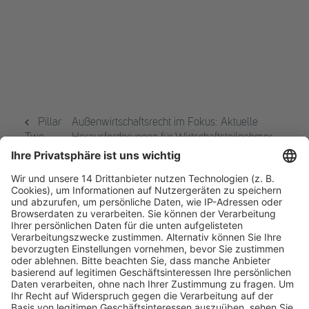
Pillar
Außenwirtschaftsrecht im Fokus: Aktuelle
Two –
Herausforderungen für Wirtschaftsteilnehmer
Update
durch EU Sanktionen im Russland-Kontext
2025
Fachmedien Recht und Wirtschaft
Ein Fachbereich der
dfv Mediengruppe
Mainzer Landstr. 251