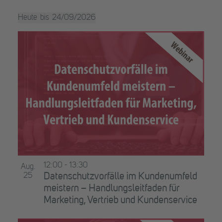
öffne
Veranstaltungen
Heute
24/09/2026
mit
Datum
den
List
auswählen.
gefilterten
of
Ergebnissen
aktualisieren
Veranstaltungen
in
Photo
View
12:00
-
13:30
Aug.
25
Datenschutzvorfälle im Kundenumfeld
meistern – Handlungsleitfaden für
Marketing, Vertrieb und Kundenservice