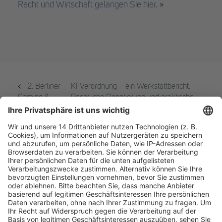
Recht und Wirtschaft gelangen Sie hier.
»
2. Berliner
KI-Verordnung – ein Werkstattbericht.
Gaming &
Rechtliche Orientierung und praktische
Gambling
Umsetzung der KI-Verordnung
Kongress
Fachmedien Recht und Wirtschaft
Ein Fachbereich der
dfv Mediengruppe
Mainzer Landstr. 251