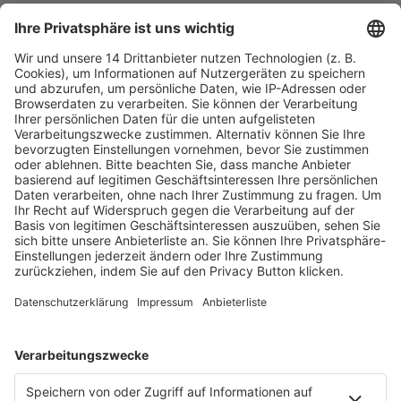
Fachmedien Recht und Wirtschaft
Ein Fachbereich der
dfv Mediengruppe
Mainzer Landstr. 251
60326 Frankfurt am Main
E-Mail:
info@ruw.de
Web:
https://www.ruw.de
AGB
Impressum
Datenschutzerklärung