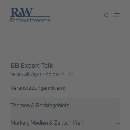
Veranstaltungen
Partner werden
BB Expert-Talk
Newsletter
BB Expert-Talk
Veranstaltungen
Archiv
Veranstaltungen
Filter
Das
Themen & Rechtsgebiete
Ändern
Filter
der
öffne
Formular-
Marken, Medien & Zeitschriften
Eingabefelder