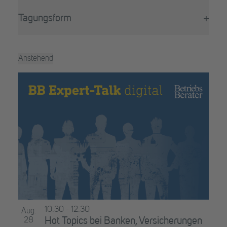
Filter
wird
öffne
die
Tagungsform
Liste
Filter
der
öffne
Veranstaltungen
Anstehend
mit
Datum
den
List
auswählen.
gefilterten
of
Ergebnissen
aktualisieren
Veranstaltungen
in
Photo
View
10:30
-
12:30
Aug.
28
Hot Topics bei Banken, Versicherungen