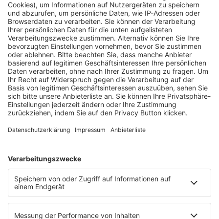
Fachmedien Recht und Wirtschaft
Ein Fachbereich der
dfv Mediengruppe
Mainzer Landstr. 251
60326 Frankfurt am Main
E-Mail:
info@ruw.de
Web:
https://www.ruw.de
AGB
Impressum
Datenschutzerklärung
Genderhinweis
Cookie-Einstellungen