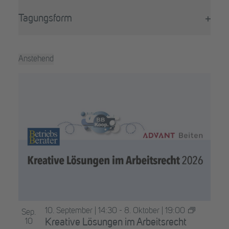
Filter
wird
öffne
die
Tagungsform
Liste
Filter
der
öffne
Veranstaltungen
Anstehend
mit
Datum
den
List
auswählen.
gefilterten
of
Ergebnissen
aktualisieren
Veranstaltungen
in
Photo
View
10. September | 14:30
-
8. Oktober | 19:00
Sep.
10
Kreative Lösungen im Arbeitsrecht