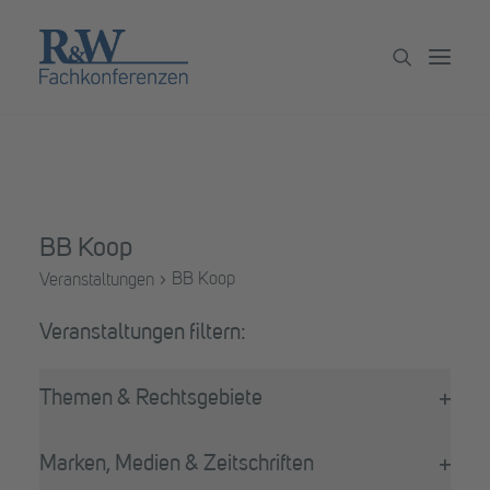
Veranstaltungen
Partner werden
BB Koop
Newsletter
BB Koop
Veranstaltungen
Archiv
Veranstaltungen
Filter
Das
Themen & Rechtsgebiete
Ändern
Filter
der
öffne
Formular-
Marken, Medien & Zeitschriften
Eingabefelder