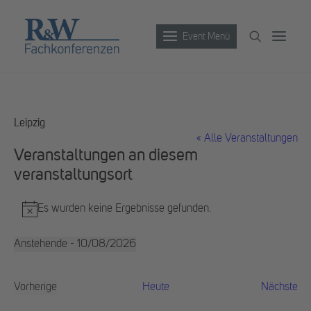
Event Menü
Veranstaltungen
Leipzig
Partner werden
« Alle Veranstaltungen
Veranstaltungen an diesem
Newsletter
veranstaltungsort
Archiv
Es wurden keine Ergebnisse gefunden.
Hinweis
Anstehende
 - 
10/08/2026
Datum
wählen.
Ve
Vorherige
Heute
Nächste
Veranstaltungen