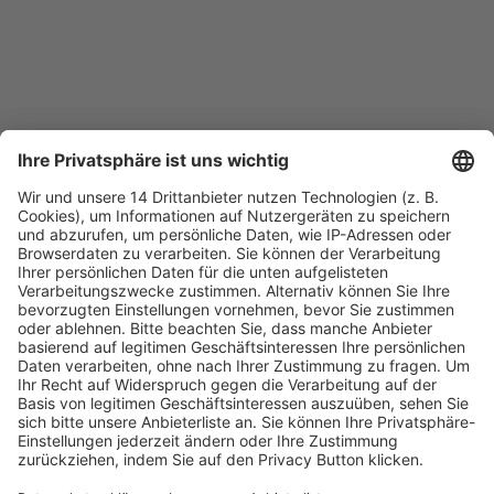
Fachmedien Recht und Wirtschaft
Ein Fachbereich der
dfv Mediengruppe
Mainzer Landstr. 251
60326 Frankfurt am Main
E-Mail:
info@ruw.de
Web:
https://www.ruw.de