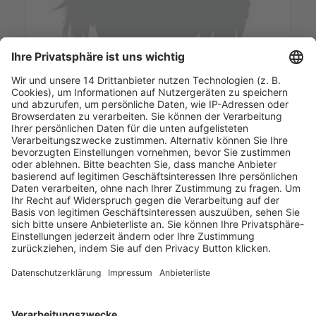
Laura Ordemann
EY
17.15 Uhr
Schlusswort