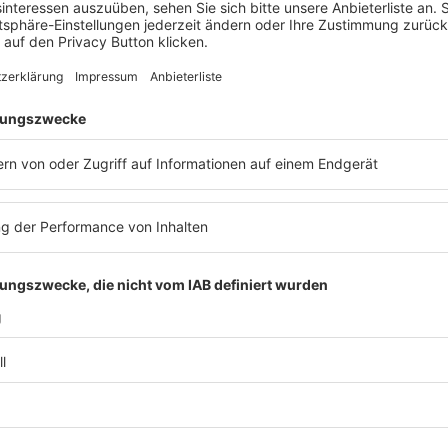
2. Deutscher Entgelttransparenztag
Veranstaltung
Compliance & ESG
,
Archiv
,
Arbeitsrecht