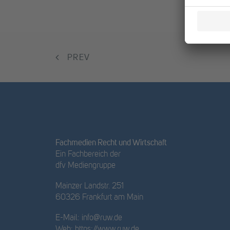
PREV
Fachmedien Recht und Wirtschaft
Ein Fachbereich der
dfv Mediengruppe
Mainzer Landstr. 251
60326 Frankfurt am Main
E-Mail:
info@ruw.de
Web:
https://www.ruw.de