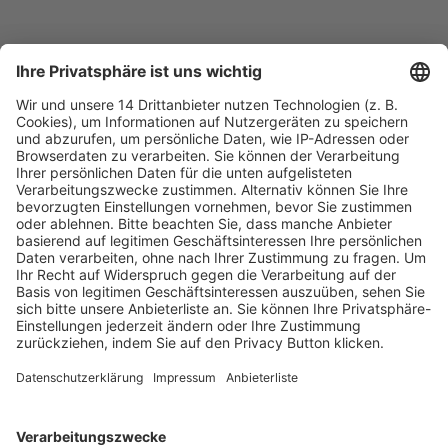
Fachmedien Recht und Wirtschaft
Ein Fachbereich der
dfv Mediengruppe
Mainzer Landstr. 251
60326 Frankfurt am Main
E-Mail:
info@ruw.de
Web:
https://www.ruw.de
AGB