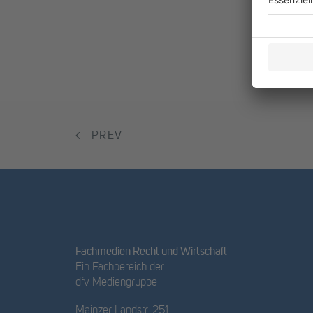
PREV
Fachmedien Recht und Wirtschaft
Ein Fachbereich der
dfv Mediengruppe
Mainzer Landstr. 251