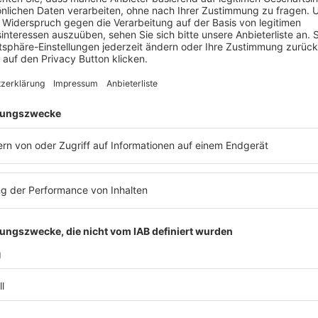
Fashion meets Zoll – Zollrechtliche
Grundlagen und
Optimierungspotenziale in der
globalen Modeindustrie
Veranstaltung
Finanzmarkt
,
Transportrecht
,
Compliance & ESG
,
Steuerrecht
,
Wettbewerbs- Und Markenrecht