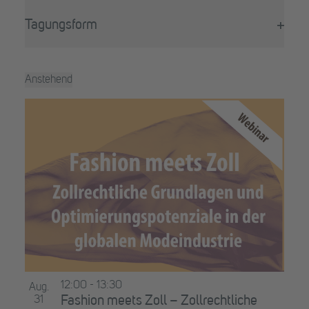
Filter
wird
öffne
die
Tagungsform
Liste
Filter
der
öffne
Veranstaltungen
Anstehend
mit
Datum
den
List
auswählen.
gefilterten
of
Ergebnissen
aktualisieren
Veranstaltungen
in
Photo
View
12:00
-
13:30
Aug.
31
Fashion meets Zoll – Zollrechtliche