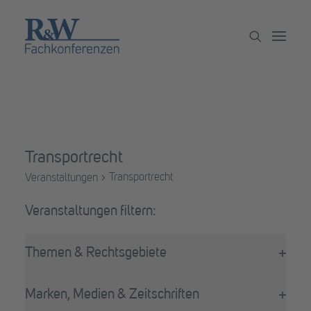
Veranstaltungen
Partner werden
Transportrecht
Newsletter
Transportrecht
Veranstaltungen
Archiv
Veranstaltungen
Filter
Das
Themen & Rechtsgebiete
Ändern
Filter
der
öffne
Formular-
Marken, Medien & Zeitschriften
Eingabefelder