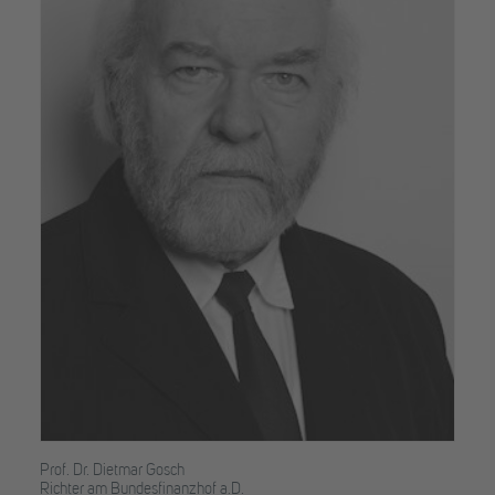
Prof. Dr. Dietmar Gosch
Richter am Bundesfinanzhof a.D.