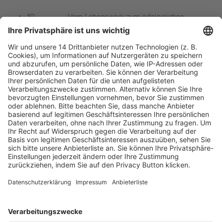
10.
Vom Lebenswerk zum erfolgreichen
Frankfurter
Verkauf: Nachfolgelösungen für
Steuerkongress
Datenschutz-Unternehmer
Fachmedien Recht und Wirtschaft
Ein Fachbereich der
dfv Mediengruppe
Mainzer Landstr. 251
60326 Frankfurt am Main
E-Mail:
info@ruw.de
Web:
https://www.ruw.de
AGB
Impressum