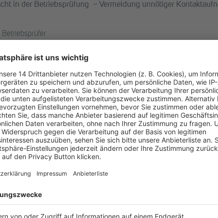
ht in der Betriebsprüfung – Vermeidung unnötiger Kontaktaufna
 Betriebsprüfer
en
ng
Radermacher
egal