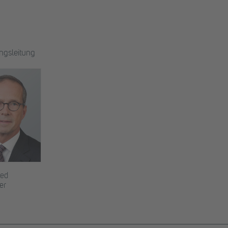
ngsleitung
ied
er