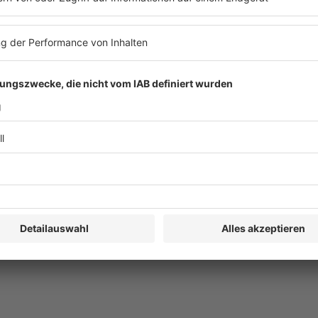
bsprüfung
n der Praxis
der BP