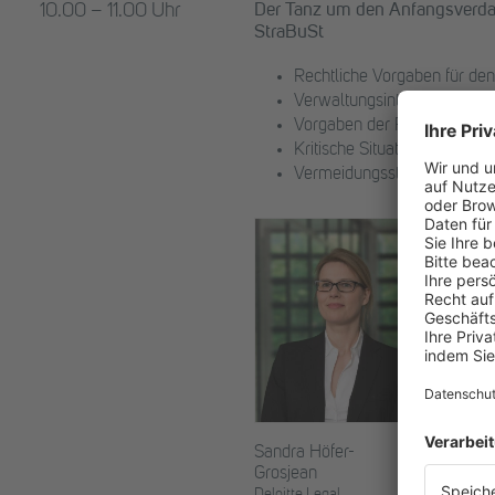
Der Tanz um den Anfangsverdac
10.00 – 11.00 Uhr
StraBuSt
Rechtliche Vorgaben für den
Verwaltungsinterne Vorgab
Vorgaben der Rechtsprechu
Kritische Situationen
Vermeidungsstrategien
Volker 
Sandra Höfer-
Grosjean
Deloitte L
Deloitte Legal