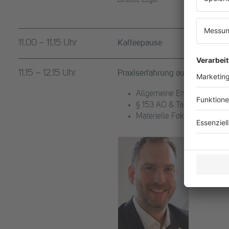
11.00 – 11.15 Uhr
Kaffeepause
11.15 – 12.15 Uhr
Praxiserfahrung aus der Betrie
Allgemeine Entwicklungen i
§ 153 AO & Tax CMS
Materielle Fokusthemen in 