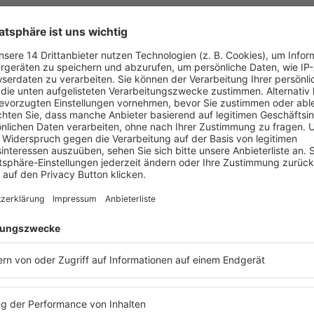
ik
ng
erbildung eine Bescheinigung nach §15 FAO über zwei Stunden.