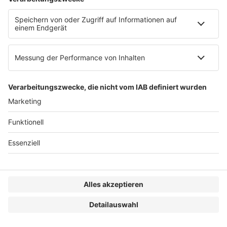
Tax & Finance 2026
16. Presserechtsforum 2027
Fachmedien Recht und Wirtschaft
Ein Fachbereich der
dfv Mediengruppe
Mainzer Landstr. 251
60326 Frankfurt am Main
E-Mail:
info@ruw.de
Web:
https://www.ruw.de