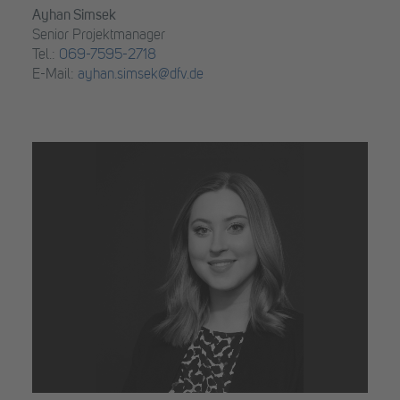
Ayhan Simsek
Senior Projektmanager
Tel.:
069-7595-2718
E-Mail:
ayhan.simsek@dfv.de