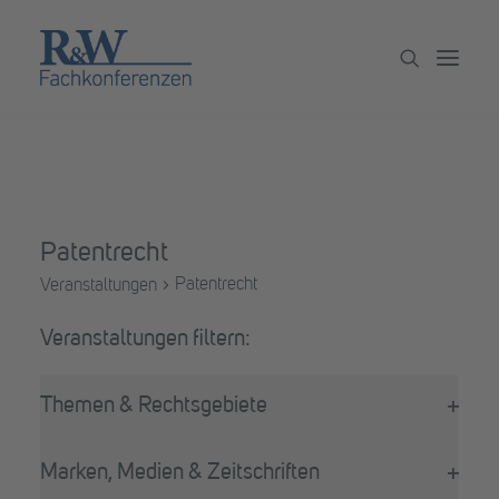
Veranstaltungen
Partner werden
Patentrecht
Newsletter
Patentrecht
Veranstaltungen
Archiv
Veranstaltungen
Filter
Das
Themen & Rechtsgebiete
Ändern
Filter
der
öffne
Formular-
Marken, Medien & Zeitschriften
Eingabefelder