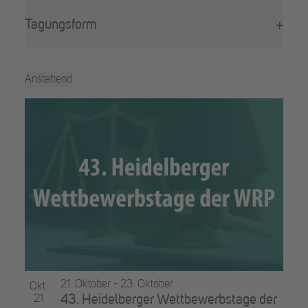
Filter
wird
öffne
die
Tagungsform
Liste
Filter
der
öffne
Veranstaltungen
Anstehend
mit
Datum
den
List
auswählen.
gefilterten
of
Ergebnissen
aktualisieren
Veranstaltungen
in
Photo
View
21. Oktober
-
23. Oktober
Okt.
21
43. Heidelberger Wettbewerbstage der