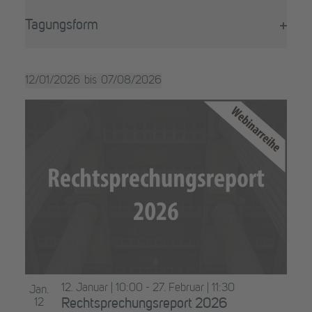
Filter
wird
öffne
die
Tagungsform
Liste
Filter
der
öffne
Veranstaltungen
12/01/2026
07/08/2026
mit
Datum
den
List
auswählen.
gefilterten
of
Ergebnissen
aktualisieren
Veranstaltungen
in
Photo
View
12. Januar | 10:00
-
27. Februar | 11:30
Jan.
12
Rechtsprechungsreport 2026