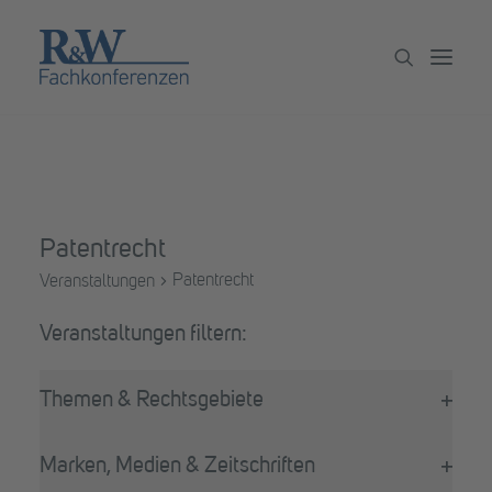
Veranstaltungen
Partner werden
Patentrecht
Newsletter
Patentrecht
Veranstaltungen
Archiv
Veranstaltungen
Filter
Das
Themen & Rechtsgebiete
Ändern
Filter
der
öffne
Formular-
Marken, Medien & Zeitschriften
Eingabefelder