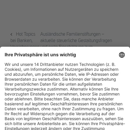
Hot Topics
Ausländische Familienstiftungen –
bei Banken,
aktuelle steuerliche Gestaltungsfragen
Versicherungen
und erste Einschätzung zum
und Asset
Diskussionsentwurf für eine Neufassung
Managern #7
des § 15 AStG vom 18.11.2025
Fachmedien Recht und Wirtschaft
Ein Fachbereich der
dfv Mediengruppe
Mainzer Landstr. 251
60326 Frankfurt am Main