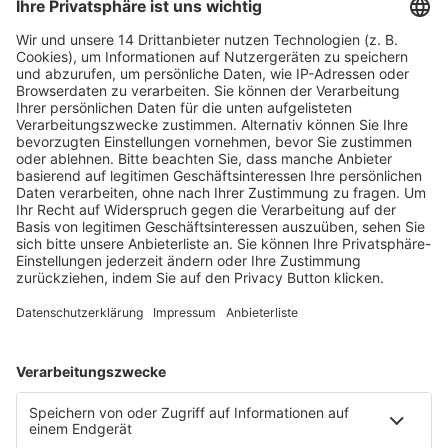
Fachmedien Recht und Wirtschaft
Ein Fachbereich der
dfv Mediengruppe
Mainzer Landstr. 251
60326 Frankfurt am Main
E-Mail:
info@ruw.de
Web:
https://www.ruw.de
AGB
Impressum
Datenschutzerklärung
Genderhinweis