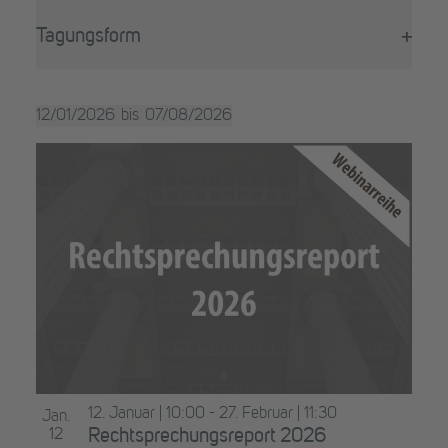
Filter
wird
öffne
die
Tagungsform
Liste
Filter
der
öffne
Veranstaltungen
12/01/2026
07/08/2026
mit
Datum
den
List
auswählen.
gefilterten
of
Ergebnissen
aktualisieren
Veranstaltungen
in
Photo
View
12. Januar | 10:00
-
27. Februar | 11:30
Jan.
12
Rechtsprechungsreport 2026