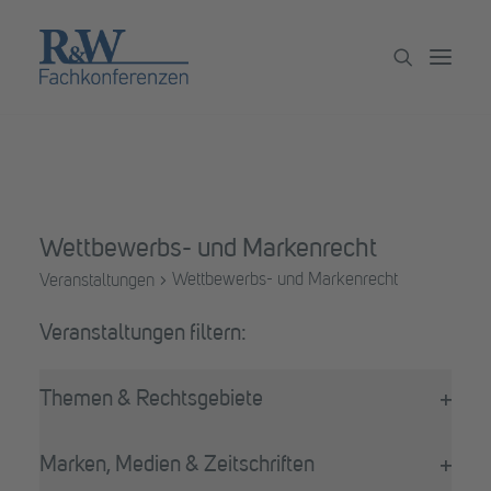
Veranstaltungen
Partner werden
Wettbewerbs- und Markenrecht
Newsletter
Wettbewerbs- und Markenrecht
Veranstaltungen
Archiv
Veranstaltungen
Filter
Das
Themen & Rechtsgebiete
Ändern
Filter
der
öffne
Formular-
Marken, Medien & Zeitschriften
Eingabefelder