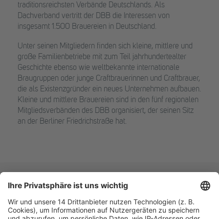
traditionsreichsten Verbände Deutschlands. Als
Dachverband vertritt der DBB die Interessen von
insgesamt 1.500 Brauereien in Deutschland.
Unter seinen Mitgliedern finden sich kleine, mittlere und
große Familienbetriebe mit zum Teil jahrhundertealter
Geschichte ebenso wie weltbekannte internationale
Braugruppen oder junge Craftbrauerinnen und Craftbrauer,
die als Existenzgründer ein neues Unternehmen aufbauen.
Kleine und mittlere Brauereien sind in den fünf regionalen
Mitgliedsverbänden des DBB organisiert, der seinen Sitz
an der Berliner Friedrichstraße hat.