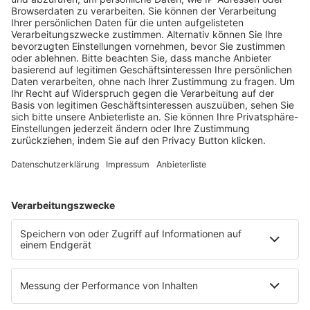
Fachmedien Recht und Wirtschaft
Ein Fachbereich der
dfv Mediengruppe
Mainzer Landstr. 251
60326 Frankfurt am Main
E-Mail:
info@ruw.de
Web:
https://www.ruw.de
AGB
Impressum
Datenschutzerklärung
Genderhinweis
Cookie-Einstellungen