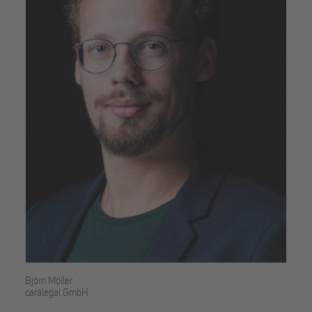
Björn Möller
caralegal GmbH