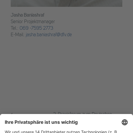
Jasha Baniashraf
Senior Projektmanager
Tel.:
069 -7595 2773
E-Mail:
jasha.baniashraf@dfv.de
2. Praxisforum zum Deutschen
Datenschutzkonferenz
Glücksspielrechtstag
2026