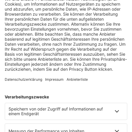
Fachmedien Recht und Wirtschaft
Ein Fachbereich der
dfv Mediengruppe
Mainzer Landstr. 251
60326 Frankfurt am Main
E-Mail:
info@ruw.de
Web:
https://www.ruw.de
AGB
Impressum
Datenschutzerklärung
Genderhinweis
Cookie-Einstellungen