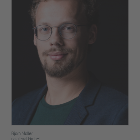
Björn Möller
caralegal GmbH