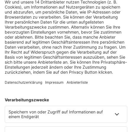
Fachmedien Recht und Wirtschaft
Ein Fachbereich der
dfv Mediengruppe
Mainzer Landstr. 251
60326 Frankfurt am Main
E-Mail:
info@ruw.de
Web:
https://www.ruw.de
AGB
Impressum
Datenschutzerklärung
Genderhinweis
Cookie-Einstellungen