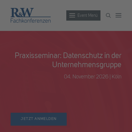
Event Menü
Veranstaltungen
Praxisseminar: Datenschutz in der
Partner werden
Unternehmensgruppe
Newsletter
04. November 2026 | Köln
Archiv
JETZT ANMELDEN