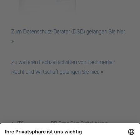
Zum Datenschutz-Berater (DSB) gelangen Sie hier.
»
Zu weiteren Fachzeitschriften von Fachmedien
Recht und Wirtschaft gelangen Sie hier.
»
ITS-
BB Deep Dive Digital Assets –
Infrastructure Tax
Financial Market Regulations meet
Summit 2.0
DLT