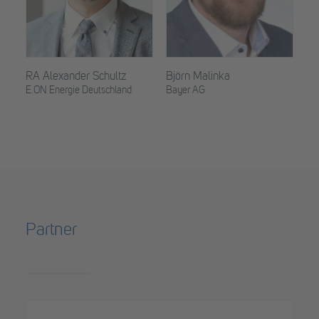
RA Alexander Schultz
Björn Malinka
Ph
E.ON Energie Deutschland
Bayer AG
RS
Partner