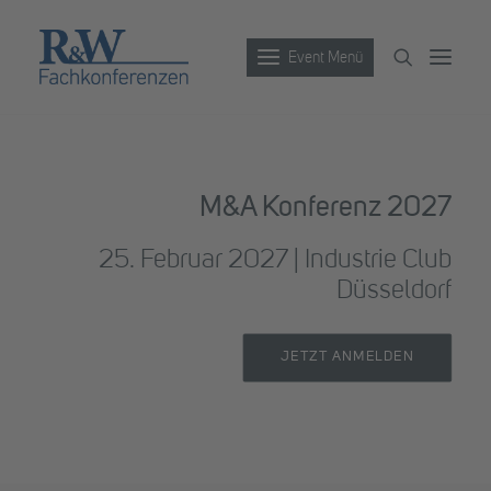
Event Menü
Veranstaltungen
M&A Konferenz 2027
Partner werden
25. Februar 2027 | Industrie Club
Newsletter
Düsseldorf
Archiv
JETZT ANMELDEN