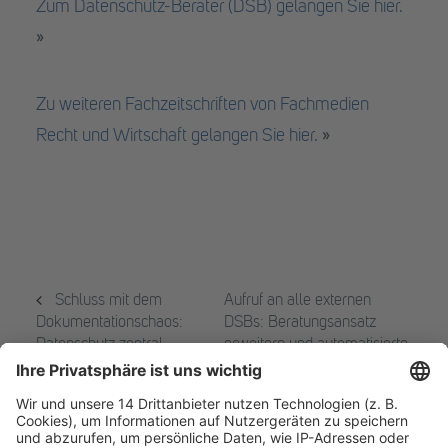
Zum Datenschutz-Berater (DSB) gelangen Sie hier.
»
Zu weiteren Fachzeitschriften von Fachmedien
Recht und Wirtschaft gelangen Sie hier.
»
Schluss mit dem
Aufruf an alle externen
Dokumentationschaos:
DSBs: Beratungsansatz
Datenschutz zentral
erweitern und automatisierte
organisieren in der
Löschkonzepte umsetzen
Unternehmensgruppe