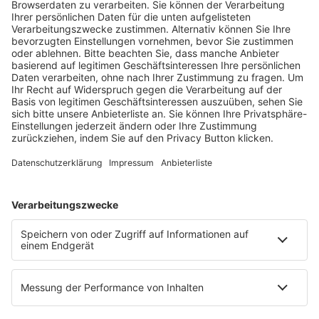
Fachmedien Recht und Wirtschaft
Ein Fachbereich der
dfv Mediengruppe
Mainzer Landstr. 251
60326 Frankfurt am Main
E-Mail:
info@ruw.de
Web:
https://www.ruw.de
AGB
Impressum
Datenschutzerklärung
Genderhinweis
Cookie-Einstellungen